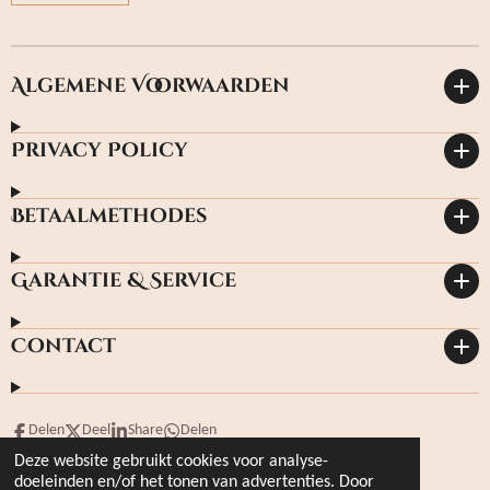
Algemene Voorwaarden
Privacy Policy
Betaalmethodes
Garantie & Service
Contact
Delen
Deel
Share
Delen
Deze website gebruikt cookies voor analyse-
© 2023 hoffmanbooks.nl Kvknr: 4950566
doeleinden en/of het tonen van advertenties. Door