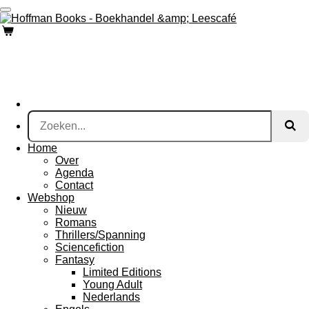
Ga
direct
naar
de
hoofdinhoud
Home
Over
Agenda
Contact
Webshop
Nieuw
Romans
Thrillers/Spanning
Sciencefiction
Fantasy
Limited Editions
Young Adult
Nederlands