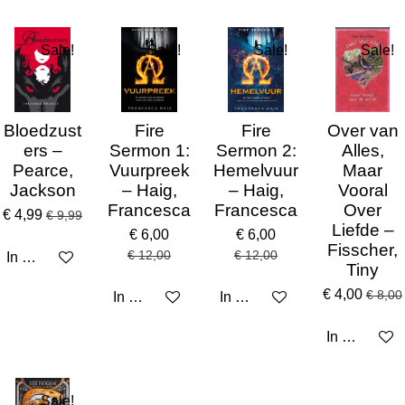
Sale!
Sale!
Sale!
Sale!
Bloedzust
Fire
Fire
Over van
ers –
Sermon 1:
Sermon 2:
Alles,
Pearce,
Vuurpreek
Hemelvuur
Maar
Jackson
– Haig,
– Haig,
Vooral
Francesca
Francesca
Over
€ 4,99
€ 9,99
Liefde –
€ 6,00
€ 6,00
Fisscher,
€ 12,00
€ 12,00
In winkelwagen
Tiny
€ 4,00
€ 8,00
In winkelwagen
In winkelwagen
In winkelw
Sale!