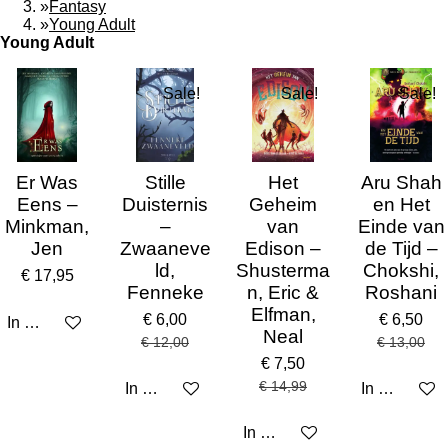
»
Fantasy
»
Young Adult
Young Adult
Sale!
Sale!
Sale!
Er Was
Stille
Het
Aru Shah
Eens –
Duisternis
Geheim
en Het
Minkman,
–
van
Einde van
Jen
Zwaaneve
Edison –
de Tijd –
ld,
Shusterma
Chokshi,
€ 17,95
Fenneke
n, Eric &
Roshani
Elfman,
€ 6,00
€ 6,50
In winkelwagen
Neal
€ 12,00
€ 13,00
€ 7,50
€ 14,99
In winkelwagen
In winkelw
In winkelwagen