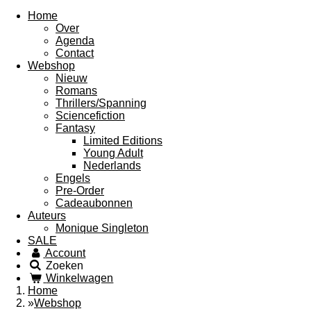
Home
Over
Agenda
Contact
Webshop
Nieuw
Romans
Thrillers/Spanning
Sciencefiction
Fantasy
Limited Editions
Young Adult
Nederlands
Engels
Pre-Order
Cadeaubonnen
Auteurs
Monique Singleton
SALE
Account
Zoeken
Winkelwagen
Home
»
Webshop