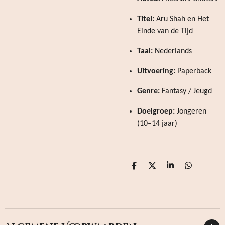
Titel:
Aru Shah en Het
Einde van de Tijd
Taal:
Nederlands
Uitvoering:
Paperback
Genre:
Fantasy / Jeugd
Doelgroep:
Jongeren
(10–14 jaar)
D
D
S
D
e
e
h
e
l
e
a
l
e
l
r
e
n
e
n