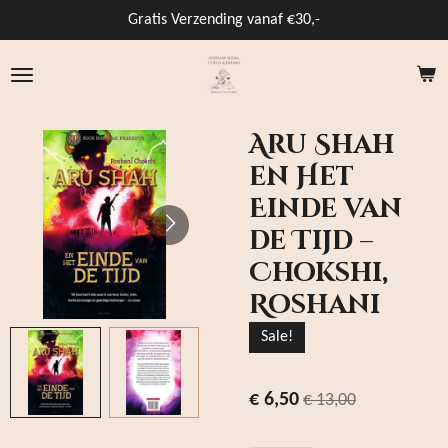
Ga
Gratis Verzending vanaf €30,-
direct
naar
de
hoofdinhoud
Aru Shah
en Het
Einde van
de Tijd –
Chokshi,
Roshani
Sale!
€ 6,50
€ 13,00