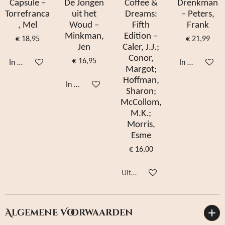
Capsule –
De Jongen
Coffee &
Drenkman
Torrefranca
uit het
Dreams:
– Peters,
, Mel
Woud –
Fifth
Frank
Minkman,
Edition –
€ 18,95
€ 21,99
Jen
Caler, J.J.;
Conor,
€ 16,95
In winkelwagen
In winkelwag
Margot;
Hoffman,
In winkelwagen
Sharon;
McCollom,
M.K.;
Morris,
Esme
€ 16,00
Uitverkocht
Algemene Voorwaarden