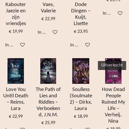
€ 23,95
Kabouter
Vaes,
Dode
Jaezie en
Valerie
Dingen –
In winkelwag
zijn
Kuijt,
€ 22,99
vriendjes
Lisette
€ 19,99
€ 23,95
In winkelwagen
In winkelwagen
In winkelwagen
Uitverkocht
Love You
The Path of
Soulless
How Dead
Until Death
Lies and
(Soulmate
People
– Reims,
Riddles –
2) – Dirkx,
Ruined My
Lara
Verboeken
Laura
Life –
d, J.N.M.
Verheij,
€ 22,99
€ 18,99
Nina
€ 25,99