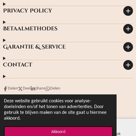
Privacy Policy
Betaalmethodes
Garantie & Service
Contact
Delen
Deel
Share
Delen
© 2023 hoffmanbooks.nl Kvknr: 4950566
Deze website gebruikt cookies voor analyse-
Powered by
JouwWeb
doeleinden en/of het tonen van advertenties. Door
gebruik te blijven maken van de site gaat u hiermee
akkoord.
Akkoord
E-mailadres
Kaart
Facebook