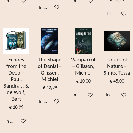
€ 18,99
In winkelwagen
In winkelwagen
In winkelwagen
Uitverkocht
Echoes
The Shape
Vamparrot
Forces of
from the
of Denial –
– Gilissen,
Nature –
Deep –
Gilissen,
Michiel
Smits, Tessa
Paul,
Michiel
€ 10,00
€ 45,00
Sandra J. &
€ 12,99
de Wolf,
In winkelwagen
In winkelwag
Bart
In winkelwagen
€ 18,99
In winkelwagen