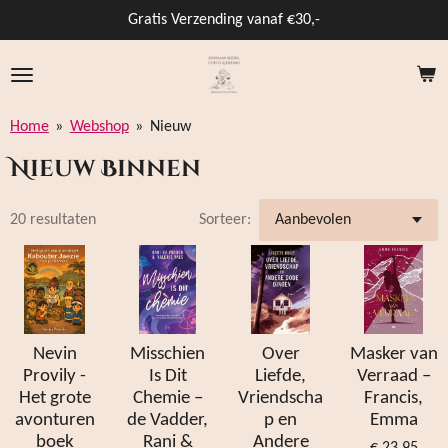
Ga
Gratis Verzending vanaf €30,-
direct
naar
de
hoofdinhoud
Home
»
Webshop
»
Nieuw
Nieuw Binnen
20 resultaten
Sorteer:
Nevin
Misschien
Over
Masker van
Provily -
Is Dit
Liefde,
Verraad –
Het grote
Chemie –
Vriendscha
Francis,
avonturen
de Vadder,
p en
Emma
boek
Rani &
Andere