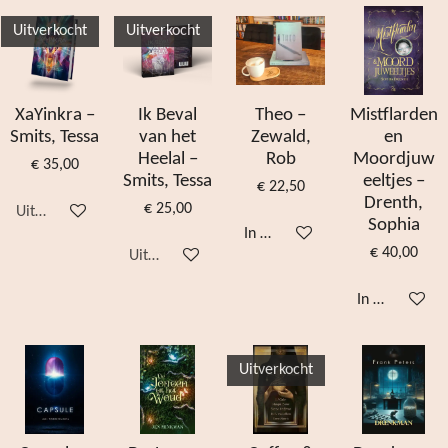
Uitverkocht
Uitverkocht
XaYinkra –
Ik Beval
Theo –
Mistflarden
Smits, Tessa
van het
Zewald,
en
Heelal –
Rob
Moordjuw
€ 35,00
Smits, Tessa
eeltjes –
€ 22,50
Drenth,
€ 25,00
Uitverkocht
Sophia
In winkelwagen
€ 40,00
Uitverkocht
In winkelwag
Uitverkocht