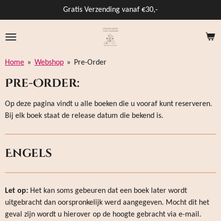
Ga
Gratis Verzending vanaf €30,-
direct
naar
de
hoofdinhoud
Home
»
Webshop
»
Pre-Order
Pre-Order:
Op deze pagina vindt u alle boeken die u vooraf kunt reserveren.
Bij elk boek staat de release datum die bekend is.
Engels
Let op:
Het kan soms gebeuren dat een boek later wordt
uitgebracht dan oorspronkelijk werd aangegeven. Mocht dit het
geval zijn wordt u hierover op de hoogte gebracht via e-mail.