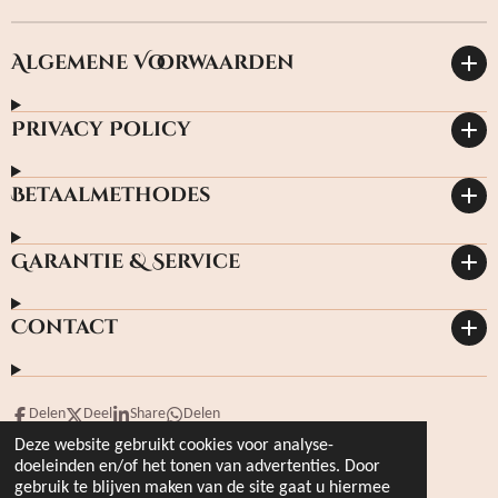
Algemene Voorwaarden
Privacy Policy
Betaalmethodes
Garantie & Service
Contact
Delen
Deel
Share
Delen
Deze website gebruikt cookies voor analyse-
© 2023 hoffmanbooks.nl Kvknr: 4950566
doeleinden en/of het tonen van advertenties. Door
Powered by
JouwWeb
gebruik te blijven maken van de site gaat u hiermee