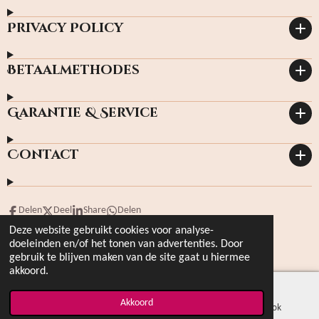
Privacy Policy
Betaalmethodes
Garantie & Service
Contact
Delen
Deel
Share
Delen
Deze website gebruikt cookies voor analyse-
© 2023 hoffmanbooks.nl Kvknr: 4950566
doeleinden en/of het tonen van advertenties. Door
Powered by
JouwWeb
gebruik te blijven maken van de site gaat u hiermee
akkoord.
Akkoord
E-mailadres
Kaart
Facebook