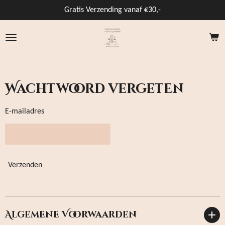
Ga
Gratis Verzending vanaf €30,-
direct
naar
de
hoofdinhoud
Wachtwoord vergeten
E-mailadres
Verzenden
Algemene Voorwaarden