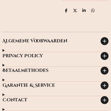
D
D
S
D
e
e
h
e
l
e
a
l
e
l
r
e
n
e
n
Algemene Voorwaarden
Privacy Policy
Betaalmethodes
Garantie & Service
Contact