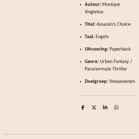
Auteur:
Monique
Singleton
Titel:
Assassin’s Choice
Taal:
Engels
Uitvoering:
Paperback
Genre:
Urban Fantasy /
Paranormale Thriller
Doelgroep:
Volwassenen
D
D
S
D
e
e
h
e
l
e
a
l
e
l
r
e
n
e
n