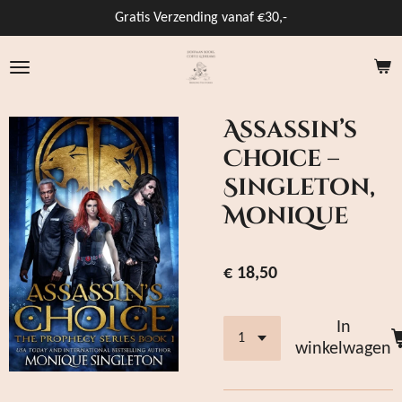
Ga
Gratis Verzending vanaf €30,-
direct
naar
de
hoofdinhoud
Assassin’s
Choice –
Singleton,
Monique
€ 18,50
In
winkelwagen